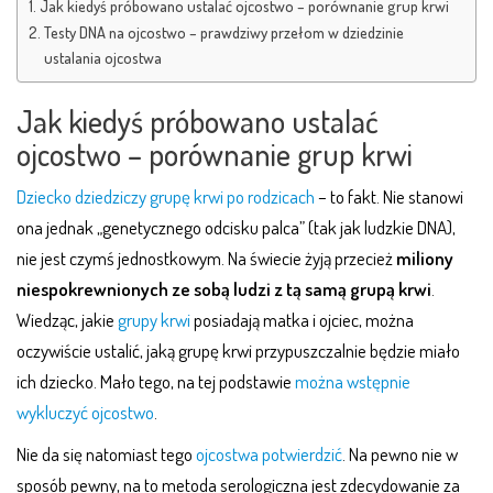
Jak kiedyś próbowano ustalać ojcostwo – porównanie grup krwi
Testy DNA na ojcostwo – prawdziwy przełom w dziedzinie
ustalania ojcostwa
Jak kiedyś próbowano ustalać
ojcostwo – porównanie grup krwi
Dziecko dziedziczy grupę krwi po rodzicach
– to fakt. Nie stanowi
ona jednak „genetycznego odcisku palca” (tak jak ludzkie DNA),
nie jest czymś jednostkowym. Na świecie żyją przecież
miliony
niespokrewnionych ze sobą ludzi z tą samą grupą krwi
.
Wiedząc, jakie
grupy krwi
posiadają matka i ojciec, można
oczywiście ustalić, jaką grupę krwi przypuszczalnie będzie miało
ich dziecko. Mało tego, na tej podstawie
można wstępnie
wykluczyć ojcostwo
.
Nie da się natomiast tego
ojcostwa potwierdzić
. Na pewno nie w
sposób pewny, na to metoda serologiczna jest zdecydowanie za