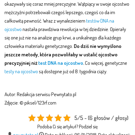
okazywały się coraz mniej precyzyjne. Wątpiący w swoje ojcostwo
mężczyźni potrzebowali czegoś lepszego, czegoś co da im
całkowitą pewność. Wraz z wynalezieniem
testów DNA na
ojcostwo
nastała prawdziwa rewolucja w tej dziedzinie. Opierały
się one już nie na analizie grup krwi, a unikalnego dla każdego
człowieka materiału genetycznego.
Do dziś nie wymyślono
jeszcze metody, która pozwoliłaby w ustalić ojcostwo
precyzyjniej niż
test DNA na ojcostwo
.
Co więcej, genetyczne
testy na ojcostwo
są dostępne już od 8. tygodnia ciąży.
Autor: Redakcja serwisu Pewnytato.pl
Zdjęcie: © piksel/123rf.com
5/5 - (6 głosów / głosy)
Podoba Ci się artykuł? Podziel się
pewnytato.pl
Data publikacji: 06/11/2018, Data aktualizacji: