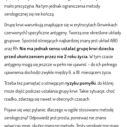
mało precyzyjna. Na tym jednak ograniczenia metody
serologicznej się nie kończą.
Grupę krwi warunkują znajdujące się w erytrocytach (krwinkach
czerwonych) specyficzne antygeny. Tworzą one określone układy
grupowe. Spośród istniejących najbardziej znany jest układ AB0
oraz Rh.
Nie ma jednak sensu ustalać grupę krwi dziecka
przed ukończeniem przez nie 2 roku życia.
W tym czasie
antygeny mogą się jeszcze w pełni nie ujawnić – do ich pełnego
ujawnienia dochodzi zwykle między 6. a 18. miesiącem życia.
Trzeba też pamiętać o istniejącym
ryzyku pomyłki
, do której
może dojść podczas ustalania grupy krwi. Takie sytuacje, choć
rzadko, zdarzają się nawet w obecnych czasach.
Pojawi się więc pytanie, dlaczego w ogóle stosowano metodę
serologiczną? Odpowiedź jest prosta, ponieważ nie znano
wówczas innej, skuteczniejszej metody. Testy serologiczne mają