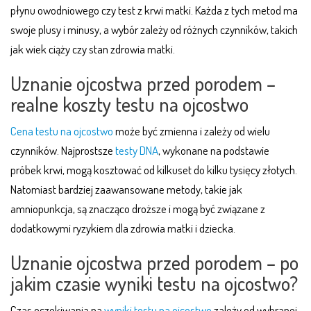
płynu owodniowego czy test z krwi matki. Każda z tych metod ma
swoje plusy i minusy, a wybór zależy od różnych czynników, takich
jak wiek ciąży czy stan zdrowia matki.
Uznanie ojcostwa przed porodem –
realne koszty testu na ojcostwo
Cena testu na ojcostwo
może być zmienna i zależy od wielu
czynników. Najprostsze
testy DNA
, wykonane na podstawie
próbek krwi, mogą kosztować od kilkuset do kilku tysięcy złotych.
Natomiast bardziej zaawansowane metody, takie jak
amniopunkcja, są znacząco droższe i mogą być związane z
dodatkowymi ryzykiem dla zdrowia matki i dziecka.
Uznanie ojcostwa przed porodem – po
jakim czasie wyniki testu na ojcostwo?
Czas oczekiwania na
wyniki testu na ojcostwo
zależy od wybranej