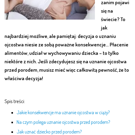
zanim pojawi
się na
świecie? To
jak
najbardziej możliwe, ale pamiętaj: decyzja o
uznaniu
ojcostwa
niesie ze sobą poważne konsekwencje… Płacenie
alimentów, udział w wychowywaniu dziecka – to tylko
niektóre z nich. Jeśli zdecydujesz się na
uznanie ojcostwa
przed porodem
, musisz mieć więc całkowitą pewność, że to
właściwa decyzja!
Spis treści:
Jakie konsekwencje ma
uznanie ojcostwa
w ciąży?
Na czym polega uznanie ojcostwa przed porodem?
Jak uznać dziecko przed porodem?