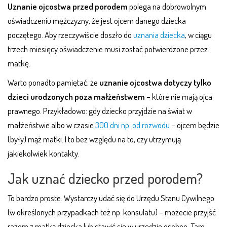
Uznanie ojcostwa przed porodem
polega na dobrowolnym
oświadczeniu mężczyzny, że jest ojcem danego dziecka
poczętego. Aby rzeczywiście doszło do
uznania dziecka
, w ciągu
trzech miesięcy oświadczenie musi zostać potwierdzone przez
matkę.
Warto ponadto pamiętać, że
uznanie ojcostwa dotyczy tylko
dzieci urodzonych poza małżeństwem
– które nie mają ojca
prawnego. Przykładowo: gdy dziecko przyjdzie na świat w
małżeństwie albo w czasie
300 dni np. od rozwodu
– ojcem będzie
(były) mąż matki. I to bez względu na to, czy utrzymują
jakiekolwiek kontakty.
Jak uznać dziecko przed porodem?
To bardzo proste. Wystarczy udać się do Urzędu Stanu Cywilnego
(w określonych przypadkach też np. konsulatu) – możecie przyjść
razem z matką dziecka lub stawić się w urzędzie osobno. Tam