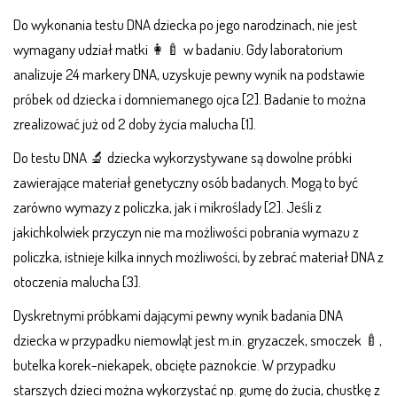
Do wykonania testu DNA dziecka po jego narodzinach, nie jest
wymagany udział matki 👩‍🍼 w badaniu. Gdy laboratorium
analizuje 24 markery DNA, uzyskuje pewny wynik na podstawie
próbek od dziecka i domniemanego ojca [2]. Badanie to można
zrealizować już od 2 doby życia malucha [1].
Do testu DNA 🔬 dziecka wykorzystywane są dowolne próbki
zawierające materiał genetyczny osób badanych. Mogą to być
zarówno wymazy z policzka, jak i mikroślady [2]. Jeśli z
jakichkolwiek przyczyn nie ma możliwości pobrania wymazu z
policzka, istnieje kilka innych możliwości, by zebrać materiał DNA z
otoczenia malucha [3].
Dyskretnymi próbkami dającymi pewny wynik badania DNA
dziecka w przypadku niemowląt jest m.in. gryzaczek, smoczek 🍼,
butelka korek-niekapek, obcięte paznokcie. W przypadku
starszych dzieci można wykorzystać np. gumę do żucia, chustkę z