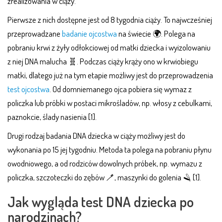
zrealizowania w ciąży.
Pierwsze z nich dostępne jest od 8 tygodnia ciąży. To najwcześniej
przeprowadzane
badanie ojcostwa
na świecie 🌍. Polega na
pobraniu krwi z żyły odłokciowej od matki dziecka i wyizolowaniu
z niej DNA malucha 🧬. Podczas ciąży krąży ono w krwiobiegu
matki, dlatego już na tym etapie możliwy jest do przeprowadzenia
test ojcostwa
. Od domniemanego ojca pobiera się wymaz z
policzka lub próbki w postaci mikrośladów, np. włosy z cebulkami,
paznokcie, ślady nasienia [1].
Drugi rodzaj badania DNA dziecka w ciąży możliwy jest do
wykonania po 15 jej tygodniu. Metoda ta polega na pobraniu płynu
owodniowego, a od rodziców dowolnych próbek, np. wymazu z
policzka, szczoteczki do zębów 🪥, maszynki do golenia 🪒 [1].
Jak wygląda test DNA dziecka po
narodzinach?