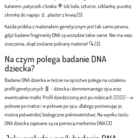
katarem, patyczek z lizaka 🍭 lub loda, sztućce, szklankę, puszkę,
słomkę do napoju 🧃, plaster z krwią [3].
Każda próbka z materiałem genetycznym jest tak samo pewna,
gdyż badane fragmenty DNA są wszędzie takie same. Nie ma więc
znaczenia, skąd zostanie pobrany materiał 🔍 [3].
Na czym polega badanie DNA
dziecka?
Badanie DNA dziecka w teście na ojcostwo polega na ustaleniu
profili genetycznych 🧬 – dziecka i domniemanego ojca oraz
ewentualnie matki. Profil dziedziczony jest po rodzicach 👩‍❤️‍💋‍👨 – w
połowie po matce i w połowie po ojcu, dlatego porównując je,
można potwierdzić biologiczne pokrewieństwo. Na wyniku testu
DNA dziecka zapisane są za pomocą markerów DNA [3].