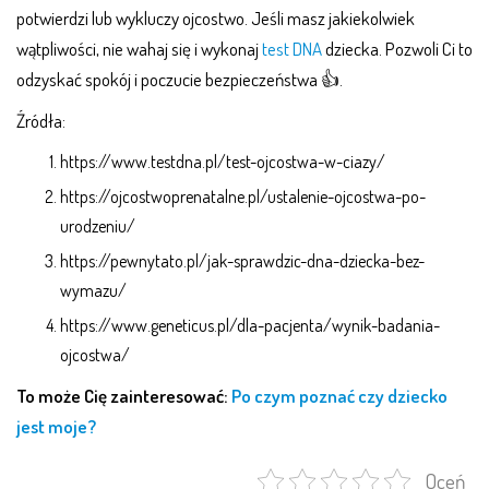
potwierdzi lub wykluczy ojcostwo. Jeśli masz jakiekolwiek
wątpliwości, nie wahaj się i wykonaj
test DNA
dziecka. Pozwoli Ci to
odzyskać spokój i poczucie bezpieczeństwa 👍.
Źródła:
https://www.testdna.pl/test-ojcostwa-w-ciazy/
https://ojcostwoprenatalne.pl/ustalenie-ojcostwa-po-
urodzeniu/
https://pewnytato.pl/jak-sprawdzic-dna-dziecka-bez-
wymazu/
https://www.geneticus.pl/dla-pacjenta/wynik-badania-
ojcostwa/
To może Cię zainteresować:
Po czym poznać czy dziecko
jest moje?
Oceń