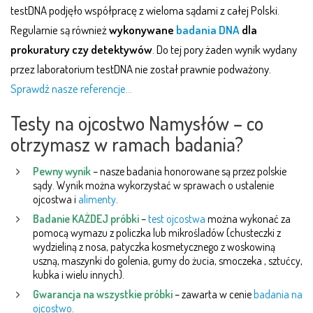
testDNA podjęło współpracę z wieloma sądami z całej Polski.
Regularnie są również
wykonywane
badania DNA
dla
prokuratury czy detektywów
. Do tej pory żaden wynik wydany
przez laboratorium testDNA nie został prawnie podważony.
Sprawdź nasze referencje…
Testy na ojcostwo Namysłów – co
otrzymasz w ramach badania?
Pewny wynik
– nasze badania honorowane są przez polskie
sądy. Wynik można wykorzystać w sprawach o ustalenie
ojcostwa i
alimenty
.
Badanie KAŻDEJ próbki
–
test ojcostwa
można wykonać za
pomocą wymazu z policzka lub mikrośladów (chusteczki z
wydzieliną z nosa, patyczka kosmetycznego z woskowiną
uszną, maszynki do golenia, gumy do żucia, smoczeka , sztućcy,
kubka i wielu innych).
Gwarancja na wszystkie próbki
– zawarta w cenie
badania na
ojcostwo
.