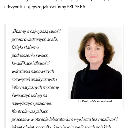
odczynniki najlepszej jakości firmy PROMEGA.
„Dbamy o najwyższą jakość
przeprowadzanych analiz.
Dzięki stałemu
podnoszeniu swoich
kwalifikacji i dbałości
wdrażania najnowszych
rozwiązań analitycznych i
informatycznych możemy
świadczyć usługi na
Dr Paulina Wolańska-Nowak
najwyższym poziomie.
Kontrola wszystkich
procesów w obrębie laboratorium wyklucza też możliwość
jakiejkolwiek pomyłki.
Jako jedni z nielicznych polskich