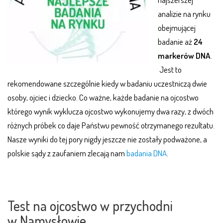
analizie na rynku
obejmującej
badanie aż
24
markerów DNA
.
Jest to
rekomendowane szczególnie kiedy w badaniu uczestniczą dwie
osoby, ojciec i dziecko. Co ważne, każde badanie na ojcostwo
którego wynik wyklucza ojcostwo wykonujemy dwa razy, z dwóch
różnych próbek co daje Państwu pewność otrzymanego rezultatu.
Nasze wyniki do tej pory nigdy jeszcze nie zostały podważone, a
polskie sądy z zaufaniem zlecają nam
badania DNA
.
.
.
Test na ojcostwo w przychodni
w Namysłowie