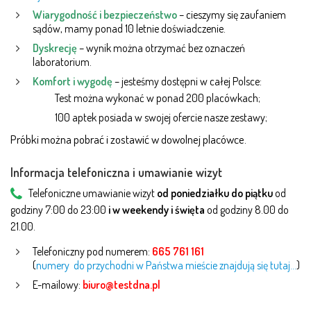
Wiarygodność i bezpieczeństwo
– cieszymy się zaufaniem
sądów, mamy ponad 10 letnie doświadczenie.
Dyskrecję
– wynik można otrzymać bez oznaczeń
laboratorium.
Komfort i wygodę
– jesteśmy dostępni w całej Polsce:
Test można wykonać w ponad 200 placówkach;
100 aptek posiada w swojej ofercie nasze zestawy;
Próbki można pobrać i zostawić w dowolnej placówce.
Informacja telefoniczna i umawianie wizyt
Telefoniczne umawianie wizyt
od poniedziałku do piątku
od
godziny 7:00 do 23:00
i w weekendy i święta
od godziny 8.00 do
21.00.
Telefoniczny pod numerem:
665 761 161
(
numery do przychodni w Państwa mieście znajdują się tutaj…
)
E-mailowy:
biuro@testdna.pl