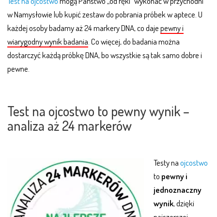
Test na ojcostwo
mogą Państwo „od ręki” wykonać w przychodni
w Namysłowie lub kupić zestaw do pobrania próbek w aptece. U
każdej osoby badamy aż 24 markery DNA, co daje
pewny i
wiarygodny wynik badania
. Co więcej, do badania można
dostarczyć każdą próbkę DNA, bo wszystkie są tak samo dobre i
pewne.
.
Test na ojcostwo to pewny wynik –
analiza aż 24 markerów
Testy na
ojcostwo
to
pewny i
jednoznaczny
wynik
, dzięki
najszerszej