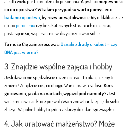
ale dla wielu par to problem do pokonania.
A jeśli to niepewność
co do ojcostwa? W takim przypadku warto pomyśleć o
badaniu ojcostwa
, by rozwiać wątpliwości.
Gdy oddaliliście się
np. po
poronieniu
czy bezskutecznych staraniach o dziecko,
postarajcie się wspierać, nie walczyć przeciwko sobie.
To może Cię zainteresować:
Oznaki zdrady u kobiet – czy
ONA jest wierna?
3. Znajdzie wspólne zajęcia i hobby
Jeśli dawno nie spędzaliście razem czasu – to okazja, żeby to
zmienić! Znajdźcie coś, co obojgu Wam sprawia radość.
Kurs
gotowania, jazda na nartach, wyjazd pod namioty?
Jest
wiele możliwości, które pozwolą Wam znów bardziej się do siebie
zbliżyć. Wspólne hobby to jeden z kluczy do udanego związku!
4. Jak uratować małżeństwo? Może