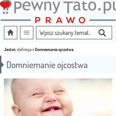
Przełącz
nawigację
Jesteś:
definicja
>
Domniemanie ojcostwa
Domniemanie ojcostwa