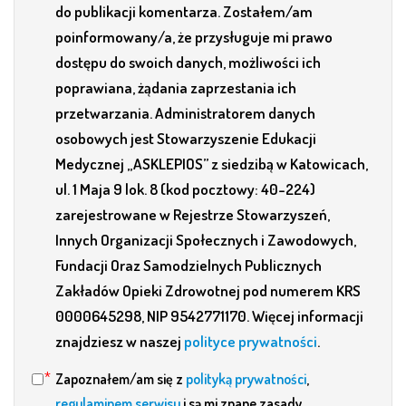
do publikacji komentarza. Zostałem/am
poinformowany/a, że przysługuje mi prawo
dostępu do swoich danych, możliwości ich
poprawiana, żądania zaprzestania ich
przetwarzania. Administratorem danych
osobowych jest Stowarzyszenie Edukacji
Medycznej „ASKLEPIOS” z siedzibą w Katowicach,
ul. 1 Maja 9 lok. 8 (kod pocztowy: 40-224)
zarejestrowane w Rejestrze Stowarzyszeń,
Innych Organizacji Społecznych i Zawodowych,
Fundacji Oraz Samodzielnych Publicznych
Zakładów Opieki Zdrowotnej pod numerem KRS
0000645298, NIP 9542771170. Więcej informacji
znajdziesz w naszej
polityce prywatności
.
Zapoznałem/am się z
polityką prywatności
,
regulaminem serwisu
i są mi znane zasady