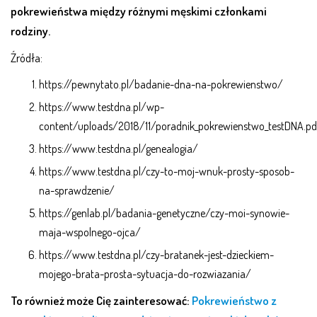
pokrewieństwa między różnymi męskimi członkami
rodziny.
Źródła:
https://pewnytato.pl/badanie-dna-na-pokrewienstwo/
https://www.testdna.pl/wp-
content/uploads/2018/11/poradnik_pokrewienstwo_testDNA.pd
https://www.testdna.pl/genealogia/
https://www.testdna.pl/czy-to-moj-wnuk-prosty-sposob-
na-sprawdzenie/
https://genlab.pl/badania-genetyczne/czy-moi-synowie-
maja-wspolnego-ojca/
https://www.testdna.pl/czy-bratanek-jest-dzieckiem-
mojego-brata-prosta-sytuacja-do-rozwiazania/
To również może Cię zainteresować:
Pokrewieństwo z