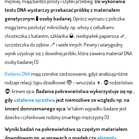
męskiej, mają bardzo prosty i szybki przebieg.
Do wykonania
testu DNA wystarczy przekazać próbkę z materiałem
genetycznym 🧪 osoby badanej.
Oprócz wymazu z policzka
mogą temu posłużyć mikroślady, np. włosy z cebulkami,
chusteczka z katarem, szklanka 🥃, niedopałek papierosa 🚬,
szczoteczka do zębów 🪥 i wiele innych. Pewny i wiarygodny
wynik uzyskuje się z dowolnej próbki, która zawiera materiał DNA
osoby badanej [1].
Badania DNA
mają szerokie zastosowanie, gdyż analizują różne
rodzaje relacji, typu dziadkowie 🧓 – wnuczęta 👦, 🧔 rodzeństwo
🧔, krewni ojca.
Badania pokrewieństwa wykorzystuje się np.,
gdy
ustalenie ojcostwa
jest niemożliwe ze względu np. na
śmierć domniemanego ojca
. W takim wypadku badane jest
dziecko i członkowie rodziny zmarłego mężczyzny [1].
Wyniki badań na pokrewieństwo są częstym materiałem
dowodowym np. w sprawach o spadek czy
alimenty
.