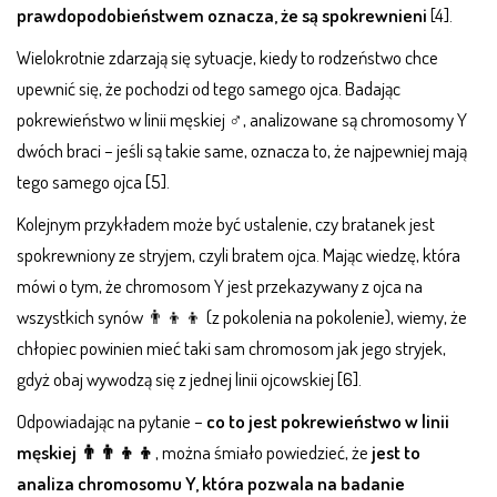
prawdopodobieństwem oznacza, że są spokrewnieni
[4].
Wielokrotnie zdarzają się sytuacje, kiedy to rodzeństwo chce
upewnić się, że pochodzi od tego samego ojca. Badając
pokrewieństwo w linii męskiej ♂, analizowane są chromosomy Y
dwóch braci – jeśli są takie same, oznacza to, że najpewniej mają
tego samego ojca [5].
Kolejnym przykładem może być ustalenie, czy bratanek jest
spokrewniony ze stryjem, czyli bratem ojca. Mając wiedzę, która
mówi o tym, że chromosom Y jest przekazywany z ojca na
wszystkich synów 👨‍👦‍👦 (z pokolenia na pokolenie), wiemy, że
chłopiec powinien mieć taki sam chromosom jak jego stryjek,
gdyż obaj wywodzą się z jednej linii ojcowskiej [6].
Odpowiadając na pytanie –
co to jest pokrewieństwo w linii
męskiej 👨‍👨‍👦‍👦
, można śmiało powiedzieć, że
jest to
analiza chromosomu Y, która pozwala na badanie