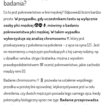
badania?
Co to jest pokrewieństwo w linii męskiej? Odpowiedź brzmi bardzo
prosto.
W przypadku, gdy uczestnikami testu są wyłącznie
osoby płci męskiej 🧒🧔👴, mówimy o badaniu
pokrewieństwa płci męskiej. W takim wypadku
wykorzystuje się analizę chromosomu Y
, który jest
przekazywany z pokolenia na pokolenie – z ojca na syna [2]. Jest
on niezmienny u mężczyzn pochodzących z tej samej rodziny, np.
u dziadka i wnuka, stryja i bratanka, można z wysokim
prawdopodobieństwem 💯 ocenić pokrewieństwo, jakie zachodzi
między nimi [1].
Badanie chromosomu Y 🧬 pozwala na ustalenie wspólnego
przodka w prostej linii ojcowskiej. Wykorzystywane jest w celu
określenia, czy dwóch mężczyzn posiada tego samego ojca, kiedy
potencjalny biologiczny ojciec nie żyje.
Badanie przeprowadza