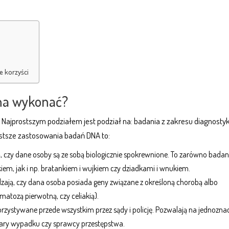
e korzyści
na wykonać?
. Najprostszym podziałem jest podział na: badania z zakresu diagnostyk
stsze zastosowania badań DNA to:
, czy dane osoby są ze sobą biologicznie spokrewnione. To zarówno badan
m, jak i np. bratankiem i wujkiem czy dziadkami i wnukiem.
zają, czy dana osoba posiada geny związane z określoną chorobą albo
atozą pierwotną, czy celiakią).
rzystywane przede wszystkim przez sądy i policję. Pozwalają na jednozna
fiary wypadku czy sprawcy przestępstwa.