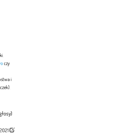
i.
wo
czy
ostwa i
czek).
głosy)
/2021