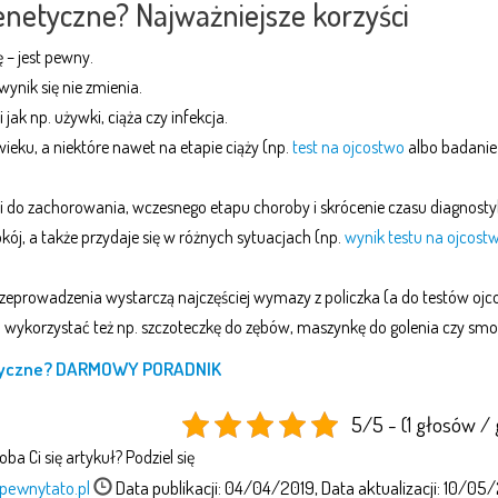
enetyczne? Najważniejsze korzyści
 – jest pewny.
ynik się nie zmienia.
jak np. używki, ciąża czy infekcja.
ieku, a niektóre nawet na etapie ciąży (np.
test na ojcostwo
albo badanie
 do zachorowania, wczesnego etapu choroby i skrócenie czasu diagnostyk
j, a także przydaje się w różnych sytuacjach (np.
wynik testu na ojcost
rzeprowadzenia wystarczą najczęściej wymazy z policzka (a do testów ojc
 wykorzystać też np. szczoteczkę do zębów, maszynkę do golenia czy smo
etyczne? DARMOWY PORADNIK
5/5 - (1 głosów / 
ba Ci się artykuł? Podziel się
pewnytato.pl
Data publikacji: 04/04/2019, Data aktualizacji: 10/05