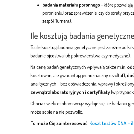
badania materiału poronnego
– które pozwalają 
poronieniu) oraz sprawdzenie, czy do straty przyc
zespół Turnera).
Ile kosztują badania genetyczn
To, ile kosztują badania genetyczne, jest zależne od ki
badanie ojcostwa lub pokrewieństwa czy medyczne).
Na cenę badań genetycznych wpływają także m.in.
odc
kosztowne, ale gwarantują jednoznaczny rezultat),
doś
analitycznych – bez doświadczenia, wprawy i określony
zewnątrzlaboratoryjnych i certyfikaty
(w przypadk
Chociaż wielu osobom wciąż wydaje się, że badania ge
może sobie na nie pozwolić.
To może Cię zainteresować:
Koszt testów DNA – i