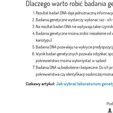
Dlaczego warto robić badania g
Rezultat badań DNA daje jednoznaczną informację
Badania genetyczne wystarczy wykonać raz – ich w
Na rezultat badań DNA nie wpływają takie czynniki 
Badania genetyczne można zrobić niezależnie od w
kariotypu).
Badania DNA pozwalają na wykrycie predyspozycji
Wynik badań genetycznych pozwala odzyskać spokó
pokrewieństwo można wykorzystać w sądzie).
Badania DNA są bezbolesne i bezpieczne. Do ich p
pokrewieństwa czy identyfikacji osobniczej można
Ciekawy artykuł:
Jak wybrać laboratorium gen
Podo