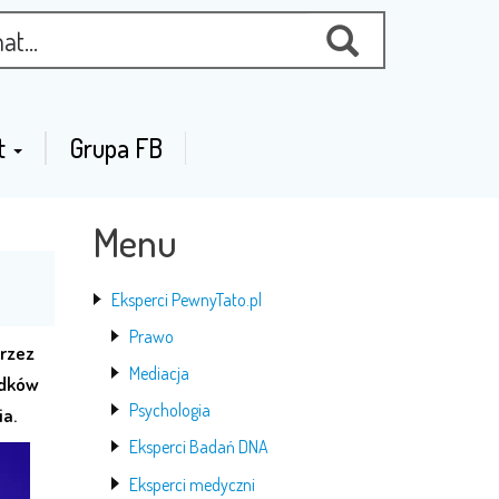
t
Grupa FB
Menu
Eksperci PewnyTato.pl
Prawo
przez
Mediacja
adków
Psychologia
ia.
Eksperci Badań DNA
Eksperci medyczni