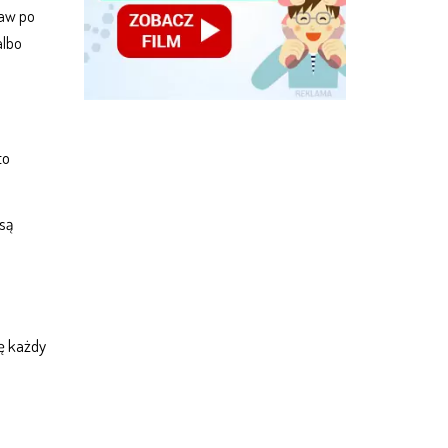
raw po
albo
to
 są
ę każdy