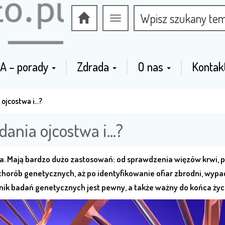
Przełącz
nawigację
A – porady
Zdrada
O nas
Kontak
 ojcostwa i…?
dania ojcostwa i…?
wa. Mają bardzo dużo zastosowań: od sprawdzenia więzów krwi, 
horób genetycznych, aż po identyfikowanie ofiar zbrodni, wyp
ynik badań genetycznych jest pewny, a także ważny do końca życ