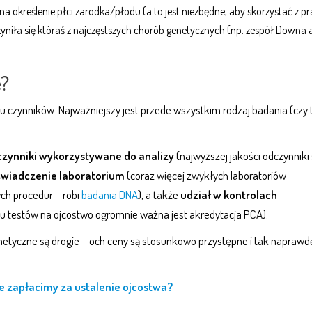
na określenie płci zarodka/płodu (a to jest niezbędne, aby skorzystać z p
zyniła się któraś z najczęstszych chorób genetycznych (np. zespół Downa 
e?
lku czynników. Najważniejszy jest przede wszystkim rodzaj badania (czy 
zynniki wykorzystywane do analizy
(najwyższej jakości odczynniki
wiadczenie laboratorium
(coraz więcej zwykłych laboratoriów
ch procedur – robi
badania DNA
), a także
udział w kontrolach
u testów na ojcostwo ogromnie ważna jest akredytacja PCA).
netyczne są drogie – och ceny są stosunkowo przystępne i tak naprawd
le zapłacimy za ustalenie ojcostwa?