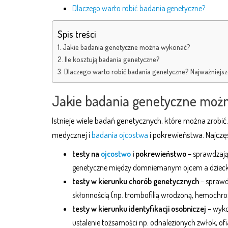
Dlaczego warto robić badania genetyczne?
Spis treści
Jakie badania genetyczne można wykonać?
Ile kosztują badania genetyczne?
Dlaczego warto robić badania genetyczne? Najważniejsz
Jakie badania genetyczne moż
Istnieje wiele badań genetycznych, które można zrobić
medycznej i
badania ojcostwa
i pokrewieństwa. Najczę
testy na
ojcostwo
i pokrewieństwo
– sprawdzają
genetyczne między domniemanym ojcem a dzieckie
testy w kierunku chorób genetycznych
– sprawd
skłonnością (np. trombofilią wrodzoną, hemochrom
testy w kierunku identyfikacji osobniczej
– wyko
ustalenie tożsamości np. odnalezionych zwłok, o