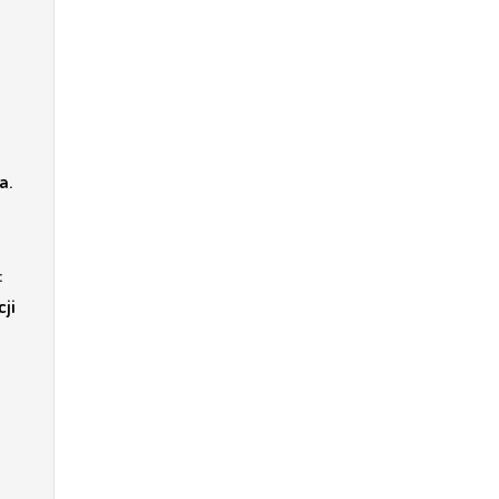
a.
:
ji