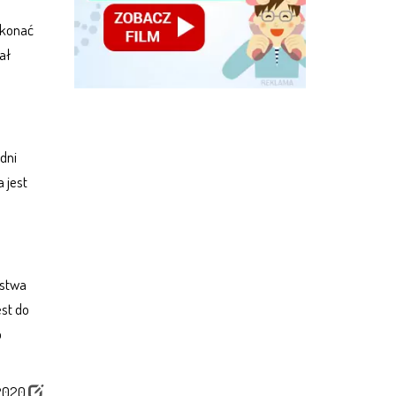
konać
ał
dni
 jest
ństwa
est do
o
/2020