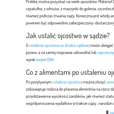
Próbkę można pozyskać na wiele sposobów. Materiał D
szpatułkę, z włosów, z maszynki do golenia, szczotec
również podczas trwania ciąży. Konieczna jest wtedy a
powinien być odpowiednio zabezpieczony i dostarczony
Jak ustalić ojcostwo w sądzie?
O
ustalenie ojcostwa na drodze sądowej
może ubiegać s
pozew, a na samej rozprawie udowodnić lub
zaprzeczy
wynik
badań DNA
.
Co z alimentami po ustaleniu o
Po pozytywnym
ustaleniu ojcostwa
można złożyć
wnio
zobowiązuje rodzica do płacenia alimentów na rzecz dz
przedstawienia wysokości zarobków, jak również statut
współponoszenia wydatków w trakcie ciąży , narodzin i
pe