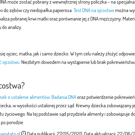
NA może zostać pobrany z wewnętrznej strony policzka – na specjalna
zki do zębów czy niedopałka papierosa.
Test DNA na ojcostwo
można wy
naliza pobranej krwi matki oraz porównanie jej z DNA mężczyzny. Materi
 do analizy.
ię ojciec, matka, jak i samo dziecko. W tym celu należy złożyć odpowie
ć ojcostwu
. Niezbitym dowodem na wystąpienie lub brak pokrewieństwa
jcostwa?
sek o ustalenie alimentów
.
Badania DNA
oraz potwierdzenie pokrewie
iecka, w wysokości ustalonej przez sąd. Krewny dziecka zobowiązany j
u życiowego. Na tej podstawie sąd przydziela alimenty i zobowiązuje d
 po porodzie.
wnytato.pl
Data publikacji: 27/05/2020, Data aktualizacji: 22/06