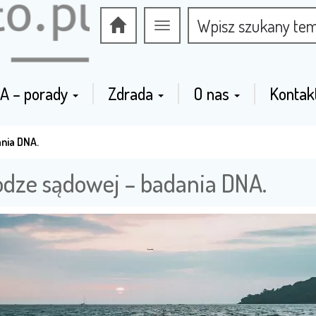
Przełącz
nawigację
A – porady
Zdrada
O nas
Kontak
ania DNA.
odze sądowej – badania DNA.