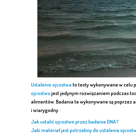
Ustalenie ojcostwa
to testy wykonywane w celu p
ojcostwo
jest jedynym rozwiązaniem podczas to
alimentów. Badania te wykonywane są poprzez an
i wiarygodny.
Jak ustalić ojcostwo przez badanie DNA?
Jaki materiał jest potrzebny do ustalenia ojcost