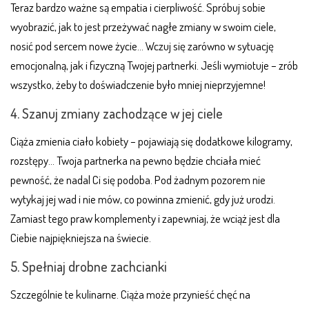
Teraz bardzo ważne są empatia i cierpliwość. Spróbuj sobie
wyobrazić, jak to jest przeżywać nagłe zmiany w swoim ciele,
nosić pod sercem nowe życie… Wczuj się zarówno w sytuację
emocjonalną, jak i fizyczną Twojej partnerki. Jeśli wymiotuje – zrób
wszystko, żeby to doświadczenie było mniej nieprzyjemne!
4. Szanuj zmiany zachodzące w jej ciele
Ciąża zmienia ciało kobiety – pojawiają się dodatkowe kilogramy,
rozstępy… Twoja partnerka na pewno będzie chciała mieć
pewność, że nadal Ci się podoba. Pod żadnym pozorem nie
wytykaj jej wad i nie mów, co powinna zmienić, gdy już urodzi.
Zamiast tego praw komplementy i zapewniaj, że wciąż jest dla
Ciebie najpiękniejsza na świecie.
5. Spełniaj drobne zachcianki
Szczególnie te kulinarne. Ciąża może przynieść chęć na