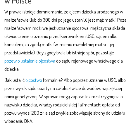
w Polsce
W prawie istnieje domniemanie, że ojcem dziecka urodzonego w
małżeństwie (lub do 300 dni po jego ustaniu) jest mąż matki. Poza
małżeństwem możliwe jest uznanie ojcostwa: mężczyzna składa
oświadczenie o uznaniu przed kierownikiem USC, sądem albo
konsulem, za zgodą matki (w imieniu małoletniej matki – jej
przedstawiciela). Gdy zgody brak lub istnieje spór, pozostaje
pozew o ustalenie ojcostwa
do sądu rejonowego właściwego dla
dziecka.
Jak ustalić
ojcostwo
formalnie? Albo poprzez uznanie w USC, albo
przez wyrok sądu oparty na całokształcie dowodów, najczęściej
opinii genetycznej. W sprawie mogą zapaść też rozstrzygnięcia o
nazwisku dziecka, władzy rodzicielskiej i alimentach; opłata od
pozwu wynosi 200 zł, a sąd zwykle zobowiązuje strony do udziału
w badaniu DNA.