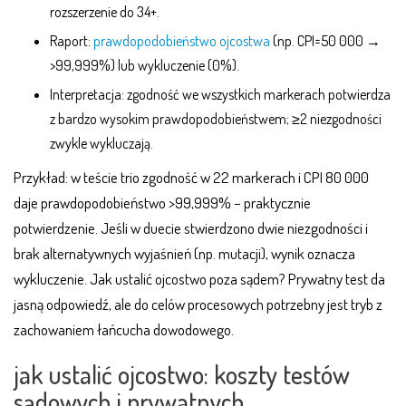
rozszerzenie do 34+.
Raport:
prawdopodobieństwo ojcostwa
(np. CPI=50 000 →
>99,999%) lub wykluczenie (0%).
Interpretacja: zgodność we wszystkich markerach potwierdza
z bardzo wysokim prawdopodobieństwem; ≥2 niezgodności
zwykle wykluczają.
Przykład: w teście trio zgodność w 22 markerach i CPI 80 000
daje prawdopodobieństwo >99,999% – praktycznie
potwierdzenie. Jeśli w duecie stwierdzono dwie niezgodności i
brak alternatywnych wyjaśnień (np. mutacji), wynik oznacza
wykluczenie. Jak ustalić ojcostwo poza sądem? Prywatny test da
jasną odpowiedź, ale do celów procesowych potrzebny jest tryb z
zachowaniem łańcucha dowodowego.
jak ustalić ojcostwo: koszty testów
sądowych i prywatnych