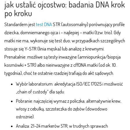
jak ustalić ojcostwo: badania DNA krok
po kroku
Standardem jest
test DNA
STR (autosomalny) porównujący profile
dziecka, domniemanego ojca i – najlepiej – matki (tzw. trio). Gdy
matki nie ma, wykonuje się test duo; w przypadkach szczególnych
stosuje się Y-STR (linia męska) lub analizę z krewnymi.
Prenatalnie: możliwe są testy inwazyjne (amniopunkcja/biopsja
kosmówki + STR) albo nieinwazyjne z cffDNA matki (od ok. 10.
tygodnia), choć te ostatnie rzadziej trafiają do akt sądowych.
Wybór laboratorium: akredytacja ISO/IEC 17025 i możliwość
„chain of custody” dla sądu.
Pobranie: najczęściej wymaz z policzka; alternatywnie krew,
włosy z cebulką, szczoteczka do zębów (dowodowo
ostrożnie).
Analiza: 21–24 markerów STR; w trudnych sprawach