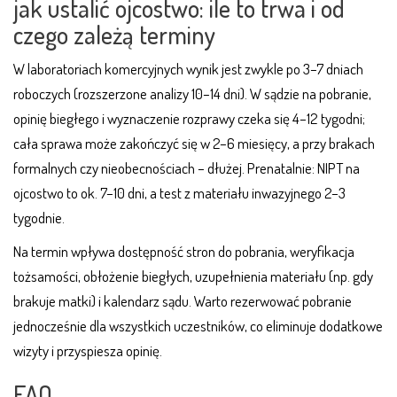
jak ustalić ojcostwo: ile to trwa i od
czego zależą terminy
W laboratoriach komercyjnych wynik jest zwykle po 3–7 dniach
roboczych (rozszerzone analizy 10–14 dni). W sądzie na pobranie,
opinię biegłego i wyznaczenie rozprawy czeka się 4–12 tygodni;
cała sprawa może zakończyć się w 2–6 miesięcy, a przy brakach
formalnych czy nieobecnościach – dłużej. Prenatalnie: NIPT na
ojcostwo to ok. 7–10 dni, a test z materiału inwazyjnego 2–3
tygodnie.
Na termin wpływa dostępność stron do pobrania, weryfikacja
tożsamości, obłożenie biegłych, uzupełnienia materiału (np. gdy
brakuje matki) i kalendarz sądu. Warto rezerwować pobranie
jednocześnie dla wszystkich uczestników, co eliminuje dodatkowe
wizyty i przyspiesza opinię.
FAQ