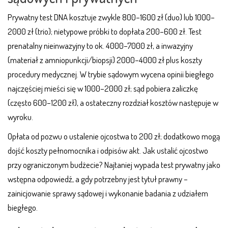
Prywatny test DNA kosztuje zwykle 800–1600 zł (duo) lub 1000–
2000 zł (trio); nietypowe próbki to dopłata 200–600 zł. Test
prenatalny nieinwazyjny to ok. 4000–7000 zł, a inwazyjny
(materiał z amniopunkcji/biopsji) 2000–4000 zł plus koszty
procedury medycznej. W trybie sądowym wycena opinii biegłego
najczęściej mieści się w 1000–2000 zł; sąd pobiera zaliczkę
(często 600–1200 zł), a ostateczny rozdział kosztów następuje w
wyroku.
Opłata od pozwu o ustalenie ojcostwa to 200 zł; dodatkowo mogą
dojść koszty pełnomocnika i odpisów akt. Jak ustalić ojcostwo
przy ograniczonym budżecie? Najtaniej wypada test prywatny jako
wstępna odpowiedź, a gdy potrzebny jest tytuł prawny –
zainicjowanie sprawy sądowej i wykonanie badania z udziałem
biegłego.