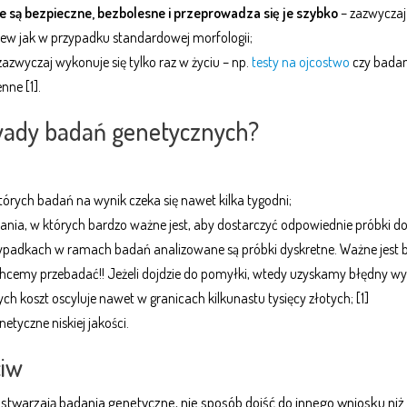
 są bezpieczne, bezbolesne i przeprowadza się je szybko
– zazwyczaj
ew jak w przypadku standardowej morfologii;
zazwyczaj wykonuje się tylko raz w życiu – np.
testy na ojcostwo
czy badan
nne [1].
 wady badań genetycznych?
órych badań na wynik czeka się nawet kilka tygodni;
ania, w których bardzo ważne jest, aby dostarczyć odpowiednie próbki d
rzypadkach w ramach badań analizowane są próbki dyskretne. Ważne jest 
chcemy przebadać!! Jeżeli dojdzie do pomyłki, wtedy uzyskamy błędny wy
ch koszt oscyluje nawet w granicach kilkunastu tysięcy złotych; [1]
etyczne niskiej jakości.
ciw
e stwarzają badania genetyczne, nie sposób dojść do innego wniosku niż