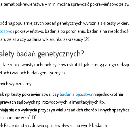
 na temat pokrewieństwa – m.in. można sprawdzić pokrewieństwo ze s
ód najpopularniejszych badań genetycznych wyróżnia się testy w kier
jcostwo
i pokrewieństwo, badania po poronieniu, badania na niepłodnoś
aru żelazu czy badania w kierunku zakrzepicy [2].
zalety badań genetycznych?
udzie robią swoisty rachunek zysków i strat 📊 jakie mogą z tego rodza
letach i wadach badań genetycznych.
znych wyróżniamy:
jak np. testy pokrewieństwa, czy
badania ojcostwa
niejednokrotnie
 sprawach sądowych
np. rozwodowych, alimentacyjnych itp.;
iają się do wykrycia przyczyn wielu rzadkich chorób i innych specyfic
np. badanie WES); [1]
ek Pacjenta, stan zdrowia itp. nie wpływają na wynik badania;