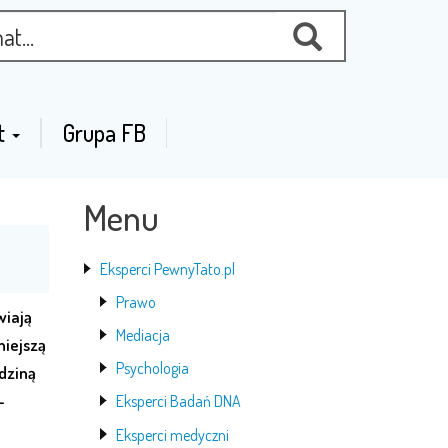
t
Grupa FB
Menu
Eksperci PewnyTato.pl
Prawo
wiają
Mediacja
niejszą
Psychologia
dziną
–
Eksperci Badań DNA
Eksperci medyczni