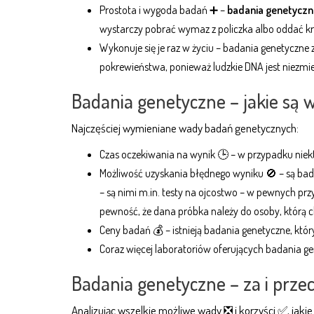
Prostota i wygoda badań ➕ –
badania genetyczne
wystarczy pobrać wymaz z policzka albo oddać kr
Wykonuje się je raz w życiu – badania genetyczne 
pokrewieństwa, ponieważ ludzkie DNA jest niezmie
Badania genetyczne – jakie są
Najczęściej wymieniane wady badań genetycznych:
Czas oczekiwania na wynik 🕒 – w przypadku niekt
Możliwość uzyskania błędnego wyniku 🚫 – są bad
– są nimi m.in. testy na ojcostwo – w pewnych p
pewność, że dana próbka należy do osoby, którą 
Ceny badań 💰 – istnieją badania genetyczne, który
Coraz więcej laboratoriów oferujących badania gen
Badania genetyczne – za i prze
Analizując wszelkie możliwe wady ❎ i korzyści ✅, jaki