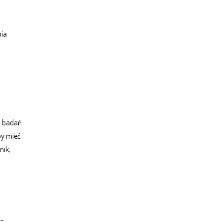
ia
o badań
by mieć
nik;
 –