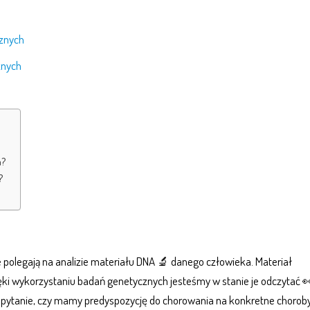
cznych
znych
h?
?
re polegają na analizie materiału DNA 🔬 danego człowieka. Materiał
ęki wykorzystaniu badań genetycznych jesteśmy w stanie je odczytać 
pytanie, czy mamy predyspozycję do chorowania na konkretne choroby