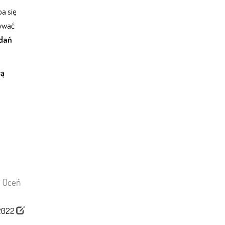
ba się
żywać
adań
rą
Oceń
/2022