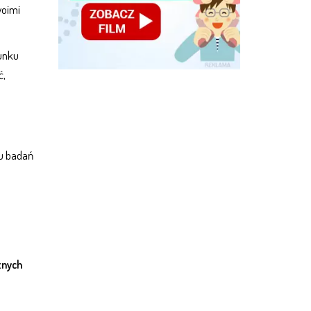
woimi
unku
ć,
ju badań
znych