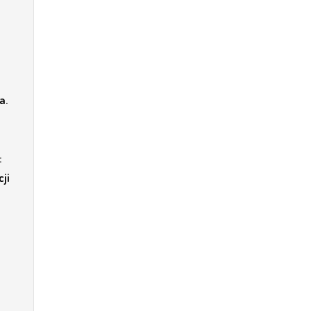
a.
:
ji