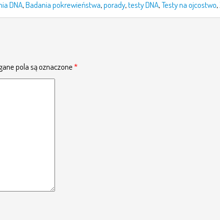
nia DNA
,
Badania pokrewieństwa
,
porady
,
testy DNA
,
Testy na ojcostwo
,
ane pola są oznaczone
*