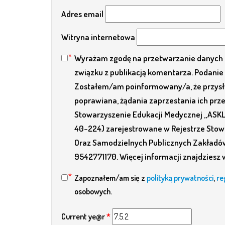
Adres email
Witryna internetowa
Wyrażam zgodę na przetwarzanie danych 
związku z publikacją komentarza. Podanie 
Zostałem/am poinformowany/a, że przysłu
poprawiana, żądania zaprzestania ich pr
Stowarzyszenie Edukacji Medycznej „ASKLEP
40-224) zarejestrowane w Rejestrze Stowa
Oraz Samodzielnych Publicznych Zakładó
9542771170. Więcej informacji znajdziesz 
Zapoznałem/am się z
polityką prywatności
,
re
osobowych.
Current ye@r
*