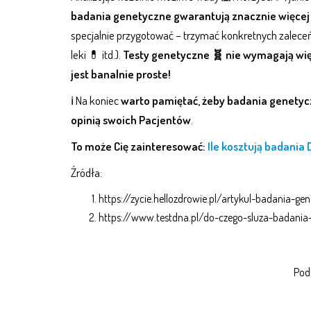
badania genetyczne gwarantują znacznie więcej 
specjalnie przygotować – trzymać konkretnych zalece
leki 💊 itd.).
Testy genetyczne 🧬 nie wymagają wię
jest banalnie proste!
ℹ Na koniec
warto pamiętać, żeby badania genetycz
opinią swoich Pacjentów
.
To może Cię zainteresować:
Ile kosztują badania
Źródła:
https://zycie.hellozdrowie.pl/artykul-badania-g
https://www.testdna.pl/do-czego-sluza-badania
Podo