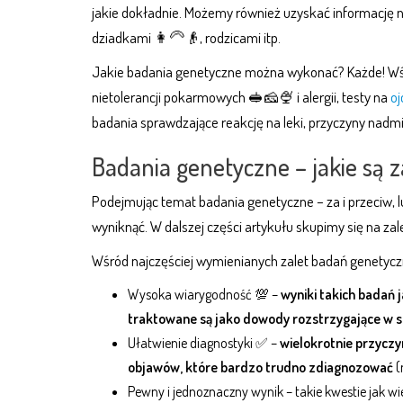
jakie dokładnie. Możemy również uzyskać informację
dziadkami 👩‍🦳👴, rodzicami itp.
Jakie badania genetyczne można wykonać? Każde! Wśr
nietolerancji pokarmowych 🥪🧀🍨 i alergii, testy na
o
badania sprawdzające reakcję na leki, przyczyny nadmi
Badania genetyczne – jakie są 
Podejmując temat badania genetyczne – za i przeciw, l
wyniknąć. W dalszej części artykułu skupimy się na za
Wśród najczęściej wymienianych zalet badań genetyc
Wysoka wiarygodność 💯 –
wyniki takich badań 
traktowane są jako dowody rozstrzygające w
Ułatwienie diagnostyki ✅ –
wielokrotnie przyczyn
objawów, które bardzo trudno zdiagnozować
(
Pewny i jednoznaczny wynik – takie kwestie jak wi