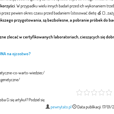
korzyści
. W przypadku wielu innych badań przed ich wykonaniem trze
ń przez pewien okres czasu przed badaniem (stosować dietę 🍏🍞, za
kszego przygotowania, są bezbolesne, a pobranie próbek do b
ne zlecać w certyfikowanych laboratoriach, cieszących się dob
 DNA na ojcostwo?
enetyczne-co-warto-wiedziec/
-genetyczne/
ba Ci się artykuł? Podziel się
pewnytato.pl
Data publikacji: 17/01