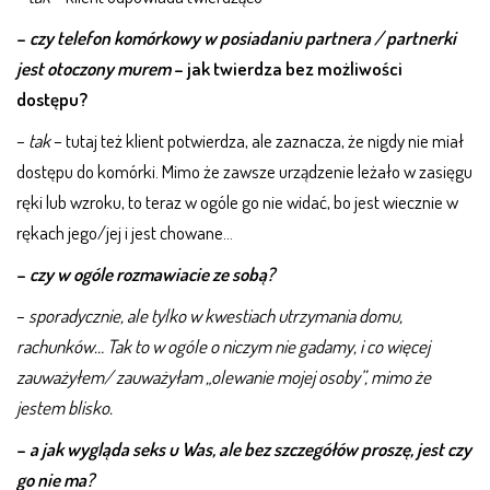
–
czy telefon komórkowy w posiadaniu partnera / partnerki
jest otoczony murem
– jak twierdza bez możliwości
dostępu?
–
tak
– tutaj też klient potwierdza, ale zaznacza, że nigdy nie miał
dostępu do komórki. Mimo że zawsze urządzenie leżało w zasięgu
ręki lub wzroku, to teraz w ogóle go nie widać, bo jest wiecznie w
rękach jego/jej i jest chowane…
–
czy w ogóle rozmawiacie ze sobą?
–
sporadycznie, ale tylko w kwestiach utrzymania domu,
rachunków… Tak to w ogóle o niczym nie gadamy, i co więcej
zauważyłem/ zauważyłam „olewanie mojej osoby”, mimo że
jestem blisko.
–
a jak wygląda seks u Was, ale bez szczegółów proszę, jest czy
go nie ma?