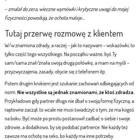
–
zmalał do zera, wieczne wymówki i krytyczne uwagi do mojej
fizyczności powodują, że ochota maleje…
Tutaj przerwę rozmowę z klientem
W/w znamiona zdrady, a raczej – jak to nazywam – wskazówki, to
tylko część tego wszystkiego. Na początku ważne, byś Ty
sam/sama znał/znała swoją drugą połówkę, a mam na myśli –
przyzwyczajenia, zasady, obycie się z telefonem itp.
Potem drugim krokiem jest szukanie zachowań odbiegających od
norm.
Nie wszystkie są jednak znamionami, że ktoś zdradza.
Przykładowo gdy partner długo nie dbał o swoją formę fizyczną, a
raptowne zaczął, to wcale nie musi świadczyć o tym, że ma kogoś
na boku. Być może po prostu postanowił zadbać o siebie i swoje
zdrowie, a dodatkowo, by się podobać partnerce. Nie każdy też
zawsze ma ochotę na seks, bo każdy ma inne potrzeby.