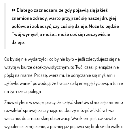
⏩ Dlatego zaznaczam, że gdy pojawią się jakieś
znamiona zdrady, warto przyjrzeć się naszej drugiej
połówce i zobaczyć, czy coś się dzieje. Może to będzie
Twój wymysł, a może… może coś się rzeczywiście
dzieje.
Co by się nie wydarzyło i co by nie było – jeśli zdecydujesz się na
wizytę w biurze detektywistycznym, to Twój czas i pieniądze nie
pójdą na marne. Proszę, wierz mi, że udręczanie się myślami i
„główkowanie” powodują, że tracisz całą energię życiową, a to nie
na tym rzecz polega.
Zauważyłem w swojej pracy, że część klientów stara się samemu
rozwikłać sprawę, zaczynając od „burzy mózgów”, która trwa
wiecznie, do amatorskiej obserwacji. Wynikiem jest całkowite
wypalenie i zmęczenie, a później już pojawia się brak sił do walki o