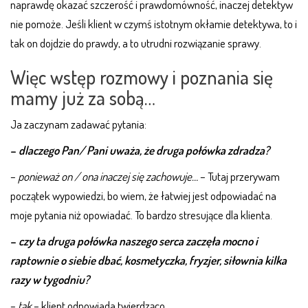
naprawdę okazać szczerość i prawdomówność, inaczej detektyw
nie pomoże. Jeśli klient w czymś istotnym okłamie detektywa, to i
tak on dojdzie do prawdy, a to utrudni rozwiązanie sprawy.
Więc wstęp rozmowy i poznania się
mamy już za sobą…
Ja zaczynam zadawać pytania:
–
dlaczego Pan/ Pani uważa, że druga połówka zdradza?
–
ponieważ on / ona inaczej się zachowuje…
– Tutaj przerywam
początek wypowiedzi, bo wiem, że łatwiej jest odpowiadać na
moje pytania niż opowiadać. To bardzo stresujące dla klienta.
–
czy ta druga połówka naszego serca zaczęła mocno i
raptownie o siebie dbać, kosmetyczka, fryzjer, siłownia kilka
razy w tygodniu?
–
tak
– klient odpowiada twierdząco