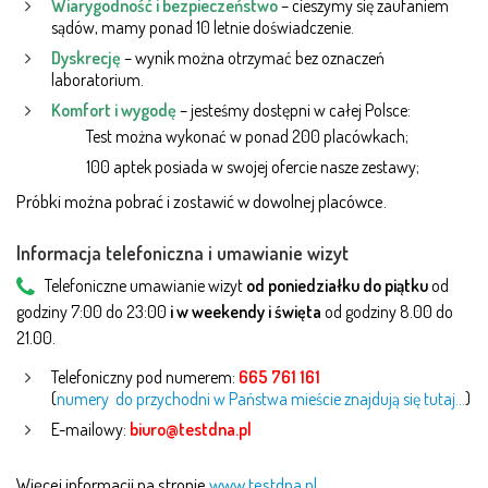
Wiarygodność i bezpieczeństwo
– cieszymy się zaufaniem
sądów, mamy ponad 10 letnie doświadczenie.
Dyskrecję
– wynik można otrzymać bez oznaczeń
laboratorium.
Komfort i wygodę
– jesteśmy dostępni w całej Polsce:
Test można wykonać w ponad 200 placówkach;
100 aptek posiada w swojej ofercie nasze zestawy;
Próbki można pobrać i zostawić w dowolnej placówce.
Informacja telefoniczna i umawianie wizyt
Telefoniczne umawianie wizyt
od poniedziałku do piątku
od
godziny 7:00 do 23:00
i w weekendy i święta
od godziny 8.00 do
21.00.
Telefoniczny pod numerem:
665 761 161
(
numery do przychodni w Państwa mieście znajdują się tutaj…
)
E-mailowy:
biuro@testdna.pl
Więcej informacji na stronie
www.testdna.pl