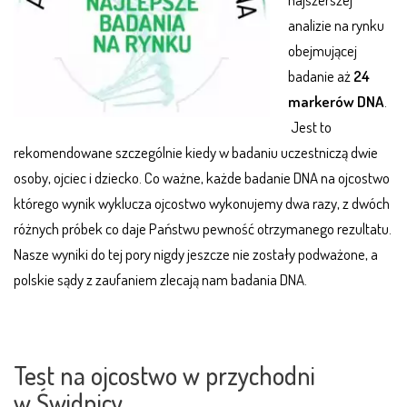
analizie na rynku
obejmującej
badanie aż
24
markerów DNA
.
Jest to
rekomendowane szczególnie kiedy w badaniu uczestniczą dwie
osoby, ojciec i dziecko. Co ważne, każde badanie DNA na ojcostwo
którego wynik wyklucza ojcostwo wykonujemy dwa razy, z dwóch
różnych próbek co daje Państwu pewność otrzymanego rezultatu.
Nasze wyniki do tej pory nigdy jeszcze nie zostały podważone, a
polskie sądy z zaufaniem zlecają nam badania DNA.
.
.
Test na ojcostwo w przychodni
w Świdnicy