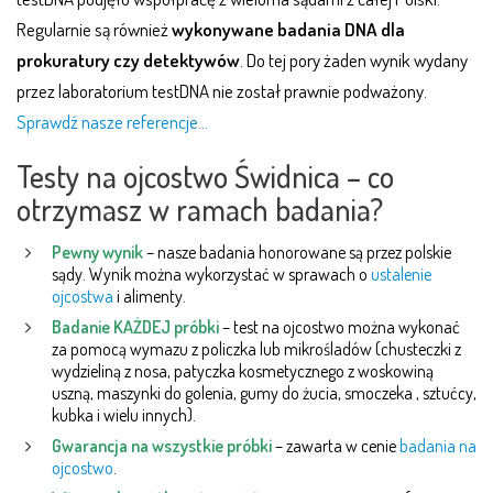
Regularnie są również
wykonywane badania DNA dla
prokuratury czy detektywów
. Do tej pory żaden wynik wydany
przez laboratorium testDNA nie został prawnie podważony.
Sprawdź nasze referencje…
Testy na ojcostwo Świdnica – co
otrzymasz w ramach badania?
Pewny wynik
– nasze badania honorowane są przez polskie
sądy. Wynik można wykorzystać w sprawach o
ustalenie
ojcostwa
i alimenty.
Badanie KAŻDEJ próbki
– test na ojcostwo można wykonać
za pomocą wymazu z policzka lub mikrośladów (chusteczki z
wydzieliną z nosa, patyczka kosmetycznego z woskowiną
uszną, maszynki do golenia, gumy do żucia, smoczeka , sztućcy,
kubka i wielu innych).
Gwarancja na wszystkie próbki
– zawarta w cenie
badania na
ojcostwo
.