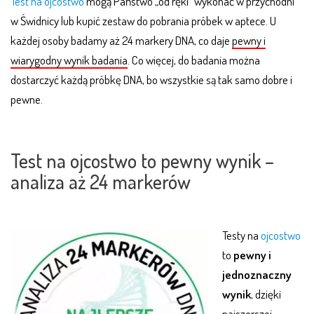
Test na ojcostwo
mogą Państwo „od ręki” wykonać w przychodni
w Świdnicy lub kupić zestaw do pobrania próbek w aptece. U
każdej osoby badamy aż 24 markery DNA, co daje
pewny i
wiarygodny wynik badania
. Co więcej, do badania można
dostarczyć każdą próbkę DNA, bo wszystkie są tak samo dobre i
pewne.
.
Test na ojcostwo to pewny wynik –
analiza aż 24 markerów
Testy na
ojcostwo
to
pewny i
jednoznaczny
wynik
, dzięki
najszerszej