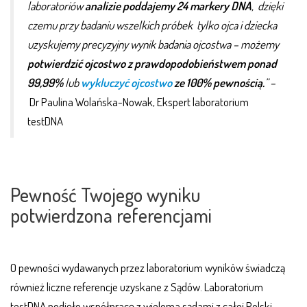
laboratoriów
analizie poddajemy 24 markery DNA
, dzięki
czemu przy badaniu
wszelkich próbek tylko ojca i dziecka
uzyskujemy precyzyjny wynik badania ojcostwa – możemy
potwierdzić ojcostwo z prawdopodobieństwem ponad
99,99%
lub
wykluczyć ojcostwo
ze 100% pewnością.
” –
Dr Paulina Wolańska-Nowak, Ekspert laboratorium
testDNA
Pewność Twojego wyniku
potwierdzona referencjami
O pewności wydawanych przez laboratorium wyników świadczą
również liczne referencje uzyskane z Sądów. Laboratorium
testDNA podjęło współpracę z wieloma sądami z całej Polski.