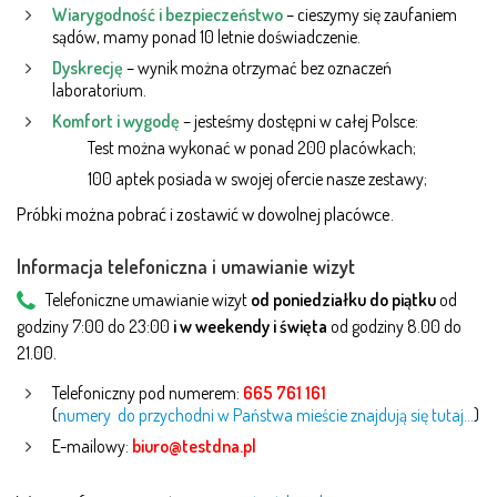
Wiarygodność i bezpieczeństwo
– cieszymy się zaufaniem
sądów, mamy ponad 10 letnie doświadczenie.
Dyskrecję
– wynik można otrzymać bez oznaczeń
laboratorium.
Komfort i wygodę
– jesteśmy dostępni w całej Polsce:
Test można wykonać w ponad 200 placówkach;
100 aptek posiada w swojej ofercie nasze zestawy;
Próbki można pobrać i zostawić w dowolnej placówce.
Informacja telefoniczna i umawianie wizyt
Telefoniczne umawianie wizyt
od poniedziałku do piątku
od
godziny 7:00 do 23:00
i w weekendy i święta
od godziny 8.00 do
21.00.
Telefoniczny pod numerem:
665 761 161
(
numery do przychodni w Państwa mieście znajdują się tutaj…
)
E-mailowy:
biuro@testdna.pl