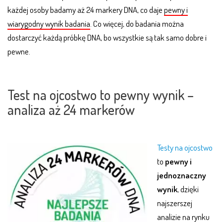
każdej osoby badamy aż 24 markery DNA, co daje
pewny i
wiarygodny wynik badania
. Co więcej, do badania można
dostarczyć każdą próbkę DNA, bo wszystkie są tak samo dobre i
pewne.
.
Test na ojcostwo to pewny wynik –
analiza aż 24 markerów
Testy na ojcostwo
to
pewny i
jednoznaczny
wynik
, dzięki
najszerszej
analizie na rynku