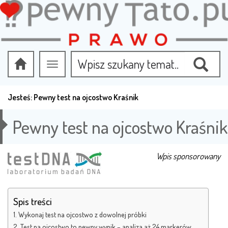
Przełącz
nawigację
Jesteś:
Pewny test na ojcostwo Kraśnik
Pewny test na ojcostwo Kraśnik
Wpis sponsorowany
Spis treści
Wykonaj test na ojcostwo z dowolnej próbki
Test na ojcostwo to pewny wynik – analiza aż 24 markerów