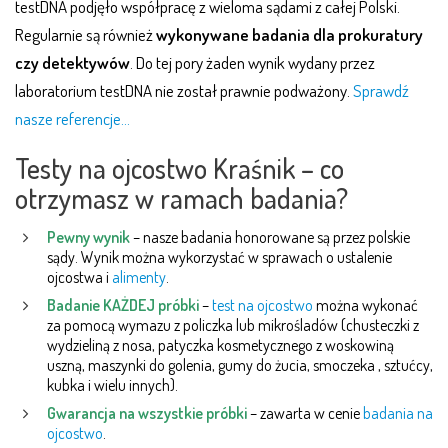
testDNA podjęło współpracę z wieloma sądami z całej Polski.
Regularnie są również
wykonywane badania dla prokuratury
czy detektywów
. Do tej pory żaden wynik wydany przez
laboratorium testDNA nie został prawnie podważony.
Sprawdź
nasze referencje…
Testy na ojcostwo Kraśnik – co
otrzymasz w ramach badania?
Pewny wynik
– nasze badania honorowane są przez polskie
sądy. Wynik można wykorzystać w sprawach o ustalenie
ojcostwa i
alimenty
.
Badanie KAŻDEJ próbki
–
test na ojcostwo
można wykonać
za pomocą wymazu z policzka lub mikrośladów (chusteczki z
wydzieliną z nosa, patyczka kosmetycznego z woskowiną
uszną, maszynki do golenia, gumy do żucia, smoczeka , sztućcy,
kubka i wielu innych).
Gwarancja na wszystkie próbki
– zawarta w cenie
badania na
ojcostwo
.