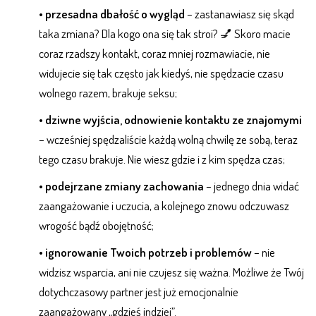
•
przesadna dbałość o wygląd
– zastanawiasz się skąd
taka zmiana? Dla kogo ona się tak stroi? 💅 Skoro macie
coraz rzadszy kontakt, coraz mniej rozmawiacie, nie
widujecie się tak często jak kiedyś, nie spędzacie czasu
wolnego razem, brakuje seksu;
•
dziwne wyjścia, odnowienie kontaktu ze znajomymi
– wcześniej spędzaliście każdą wolną chwilę ze sobą, teraz
tego czasu brakuje. Nie wiesz gdzie i z kim spędza czas;
•
podejrzane zmiany zachowania
– jednego dnia widać
zaangażowanie i uczucia, a kolejnego znowu odczuwasz
wrogość bądź obojętność;
•
ignorowanie Twoich potrzeb i problemów
– nie
widzisz wsparcia, ani nie czujesz się ważna. Możliwe że Twój
dotychczasowy partner jest już emocjonalnie
zaangażowany „gdzieś indziej”.