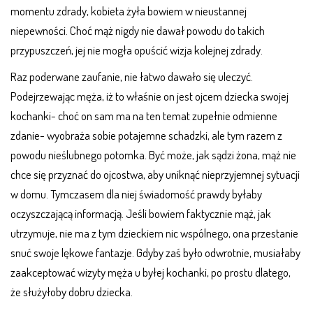
momentu zdrady, kobieta żyła bowiem w nieustannej
niepewności. Choć mąż nigdy nie dawał powodu do takich
przypuszczeń, jej nie mogła opuścić wizja kolejnej zdrady.
Raz poderwane zaufanie, nie łatwo dawało się uleczyć.
Podejrzewając męża, iż to właśnie on jest ojcem dziecka swojej
kochanki- choć on sam ma na ten temat zupełnie odmienne
zdanie- wyobraża sobie potajemne schadzki, ale tym razem z
powodu nieślubnego potomka. Być może, jak sądzi żona, mąż nie
chce się przyznać do ojcostwa, aby uniknąć nieprzyjemnej sytuacji
w domu. Tymczasem dla niej świadomość prawdy byłaby
oczyszczającą informacją. Jeśli bowiem faktycznie mąż, jak
utrzymuje, nie ma z tym dzieckiem nic wspólnego, ona przestanie
snuć swoje lękowe fantazje. Gdyby zaś było odwrotnie, musiałaby
zaakceptować wizyty męża u byłej kochanki, po prostu dlatego,
że służyłoby dobru dziecka.