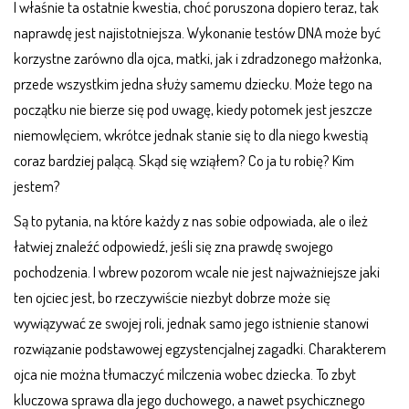
I właśnie ta ostatnie kwestia, choć poruszona dopiero teraz, tak
naprawdę jest najistotniejsza. Wykonanie testów DNA może być
korzystne zarówno dla ojca, matki, jak i zdradzonego małżonka,
przede wszystkim jedna służy samemu dziecku. Może tego na
początku nie bierze się pod uwagę, kiedy potomek jest jeszcze
niemowlęciem, wkrótce jednak stanie się to dla niego kwestią
coraz bardziej palącą. Skąd się wziąłem? Co ja tu robię? Kim
jestem?
Są to pytania, na które każdy z nas sobie odpowiada, ale o ileż
łatwiej znaleźć odpowiedź, jeśli się zna prawdę swojego
pochodzenia. I wbrew pozorom wcale nie jest najważniejsze jaki
ten ojciec jest, bo rzeczywiście niezbyt dobrze może się
wywiązywać ze swojej roli, jednak samo jego istnienie stanowi
rozwiązanie podstawowej egzystencjalnej zagadki. Charakterem
ojca nie można tłumaczyć milczenia wobec dziecka. To zbyt
kluczowa sprawa dla jego duchowego, a nawet psychicznego