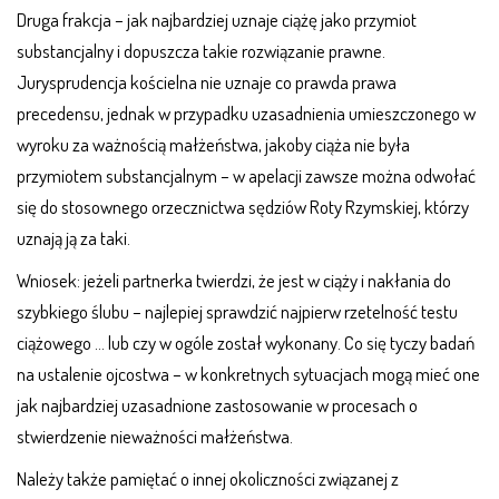
Druga frakcja – jak najbardziej uznaje ciążę jako przymiot
substancjalny i dopuszcza takie rozwiązanie prawne.
Jurysprudencja kościelna nie uznaje co prawda prawa
precedensu, jednak w przypadku uzasadnienia umieszczonego w
wyroku za ważnością małżeństwa, jakoby ciąża nie była
przymiotem substancjalnym – w apelacji zawsze można odwołać
się do stosownego orzecznictwa sędziów Roty Rzymskiej, którzy
uznają ją za taki.
Wniosek: jeżeli partnerka twierdzi, że jest w ciąży i nakłania do
szybkiego ślubu – najlepiej sprawdzić najpierw rzetelność testu
ciążowego … lub czy w ogóle został wykonany. Co się tyczy badań
na ustalenie ojcostwa – w konkretnych sytuacjach mogą mieć one
jak najbardziej uzasadnione zastosowanie w procesach o
stwierdzenie nieważności małżeństwa.
Należy także pamiętać o innej okoliczności związanej z