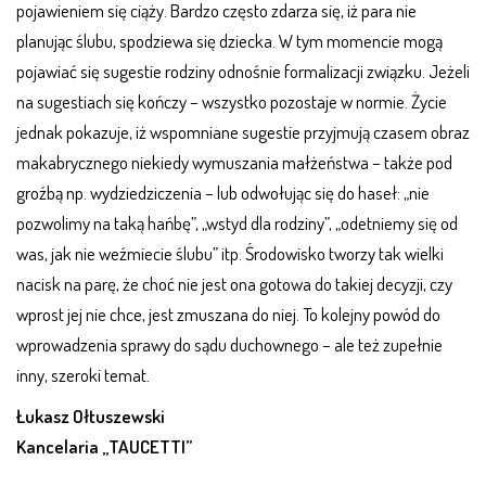
pojawieniem się ciąży. Bardzo często zdarza się, iż para nie
planując ślubu, spodziewa się dziecka. W tym momencie mogą
pojawiać się sugestie rodziny odnośnie formalizacji związku. Jeżeli
na sugestiach się kończy – wszystko pozostaje w normie. Życie
jednak pokazuje, iż wspomniane sugestie przyjmują czasem obraz
makabrycznego niekiedy wymuszania małżeństwa – także pod
groźbą np. wydziedziczenia – lub odwołując się do haseł: „nie
pozwolimy na taką hańbę”, „wstyd dla rodziny”, „odetniemy się od
was, jak nie weźmiecie ślubu” itp. Środowisko tworzy tak wielki
nacisk na parę, że choć nie jest ona gotowa do takiej decyzji, czy
wprost jej nie chce, jest zmuszana do niej. To kolejny powód do
wprowadzenia sprawy do sądu duchownego – ale też zupełnie
inny, szeroki temat.
Łukasz Ołtuszewski
Kancelaria „TAUCETTI”