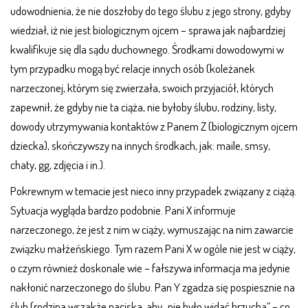
udowodnienia, że nie doszłoby do tego ślubu z jego strony, gdyby
wiedział, iż nie jest biologicznym ojcem – sprawa jak najbardziej
kwalifikuje się dla sądu duchownego. Środkami dowodowymi w
tym przypadku mogą być relacje innych osób (koleżanek
narzeczonej, którym się zwierzała, swoich przyjaciół, których
zapewnił, że gdyby nie ta ciąża, nie byłoby ślubu, rodziny, listy,
dowody utrzymywania kontaktów z Panem Z (biologicznym ojcem
dziecka), skończywszy na innych środkach, jak: maile, smsy,
chaty, gg, zdjęcia i in.).
Pokrewnym w temacie jest nieco inny przypadek związany z ciążą.
Sytuacja wygląda bardzo podobnie. Pani X informuje
narzeczonego, że jest z nim w ciąży, wymuszając na nim zawarcie
związku małżeńskiego. Tym razem Pani X w ogóle nie jest w ciąży,
o czym również doskonale wie – fałszywa informacja ma jedynie
nakłonić narzeczonego do ślubu. Pan Y zgadza się pospiesznie na
ślub (rodzina wszakże naciska, aby „nie było widać brzucha” – co