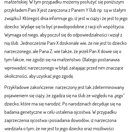
małżeńskiej. W tym przypadku możemy posłużyć się poniższym
przykładem:Pani X jest zaręczona z Panem Y (lub np. są w stałym
związku). Któregoś dnia informuje go, iż jest w ciąży i że jest to jego
dziecko. Wydaje się to być prawdopodobne z racji ich współżycia.
Wymaga od niego, aby poczuł się do odpowiedzialności i wziął z
nią ślub. Jednocześnie Pani X doskonale wie, że nie jest to dziecko
narzeczonego, ale Pana Z; wie także, że jeżeli Pan X dowie się o
tym fakcie, nie zgodzi się na małżeństwo. Dlatego postanawia
wprowadzić narzeczonego w błąd, zatajając przed nim znaczące
okoliczności, aby uzyskać jego zgodę.
Przykładowe zakończenie: narzeczony jest tak zdeterminowany
pojawieniem się ciąży, że zgadza się na ślub ze względu na „jego”
dziecko, które ma się narodzić. Po narodzinach decyduje się na
badania genetyczne w celu ustalenia ojcostwa. W przypadku
zaprzeczenia ojcostwa i posiadania dowodów, iż narzeczona
wiedziała o tym, że nie jest to jego dziecko oraz możliwości