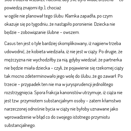
powiedzą znajomi itp.), chociaż
w ogóle nie planował tego ślubu. Klamka zapadła, po czym
okazuje się po tygodniu, że nastąpiło poronienie. Dziecka nie
będzie – zobowiązanie ślubne – owszem.
Casus ten jest o tyle bardziej skomplikowany, iż najpierw trzeba
udowodnić, że kobieta wiedziała, iż nie jest w ciąży. Po drugie, że
mężczyzna nie wychodziłby za nią, gdyby wiedział, że partnerka
nie będzie miała dziecka – czyli, że pojawienie się rzekomej ciąży
tak mocno zdeterminowało jego wolę do ślubu, że go zawarł. Po
trzecie – przypadek ten nie ma w jurysprudencji jednolitego
rozstrzygnięcia. Spora frakcja kanonistów utrzymuje, iż ciąża nie
jest tzw. przymiotem substancjalnym osoby – zatem kłamstwo
narzeczonej odnośnie bycia w ciąży nie byłoby uznawane jako
wprowadzenie w błąd co do swojego istotnego przymiotu
substancjalnego.