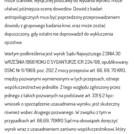
może stanowić wyłącznej podstawy do wydania wyroku, może
ułatwić późniejsza ocenę dowodów. Dowód z badań
antropologicznych musi być poprzedzony przeprowadzeniem
dowodu z grupowego badania krwi, oraz może zostać
dopuszczony, gdy ostatni nie doprowadził do wykluczenia
ojcostwa.
Wartym podkreślenia jest wyrok Sądu Najwyższego Z DNIA 30
WRZEŚNIA 1968 ROKU O SYGANTURZE ICR 224/68, opublikowany.
OSNC Nr 11/1969, poz. 202 Z mocy przepisów art. 66, 69, 70 KRO,
między pozwanymi wymienionymi w tych przepisach, istnieje
współuczestnictwo jednolite. Z tego względu zgłoszony przez
jednego z takich pozwanych na podstawie art. 331 § 2 kpc-
wniosek o sporządzenie uzasadnienia wyroku, jest skuteczny
również wobec drugiego pozwanego. W związku z tym w
przypadkach art. 66,69, 70KRO Sąd ma obowiązek doręczyć
wyrok wraz z uzasadnieniem zarówno współuczestnikowi, który