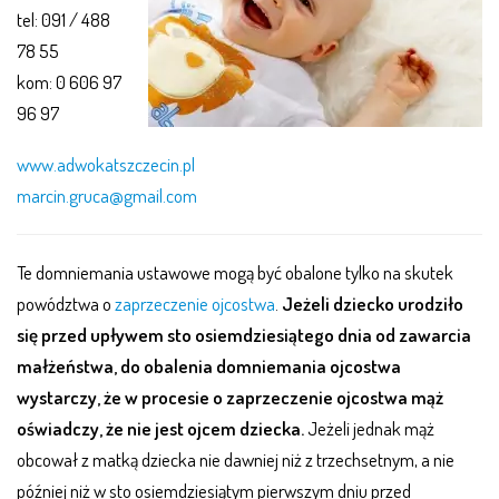
tel: 091 / 488
78 55
kom: 0 606 97
96 97
www.adwokatszczecin.pl
marcin.gruca@gmail.com
Te domniemania ustawowe mogą być obalone tylko na skutek
powództwa o
zaprzeczenie ojcostwa
.
Jeżeli dziecko urodziło
się przed upływem sto osiemdziesiątego dnia od zawarcia
małżeństwa, do obalenia domniemania ojcostwa
wystarczy, że w procesie o zaprzeczenie ojcostwa mąż
oświadczy, że nie jest ojcem dziecka.
Jeżeli jednak mąż
obcował z matką dziecka nie dawniej niż z trzechsetnym, a nie
później niż w sto osiemdziesiątym pierwszym dniu przed