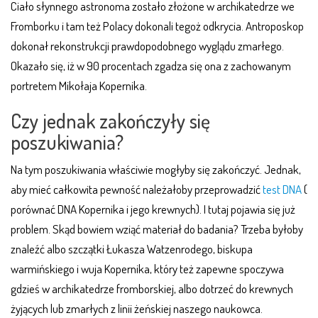
Ciało słynnego astronoma zostało złożone w archikatedrze we
Fromborku i tam też Polacy dokonali tegoż odkrycia. Antroposkop
dokonał rekonstrukcji prawdopodobnego wyglądu zmarłego.
Okazało się, iż w 90 procentach zgadza się ona z zachowanym
portretem Mikołaja Kopernika.
Czy jednak zakończyły się
poszukiwania?
Na tym poszukiwania właściwie mogłyby się zakończyć. Jednak,
aby mieć całkowita pewność należałoby przeprowadzić
test DNA
(
porównać DNA Kopernika i jego krewnych). I tutaj pojawia się już
problem. Skąd bowiem wziąć materiał do badania? Trzeba byłoby
znaleźć albo szczątki Łukasza Watzenrodego, biskupa
warmińskiego i wuja Kopernika, który też zapewne spoczywa
gdzieś w archikatedrze fromborskiej, albo dotrzeć do krewnych
żyjących lub zmarłych z linii żeńskiej naszego naukowca.