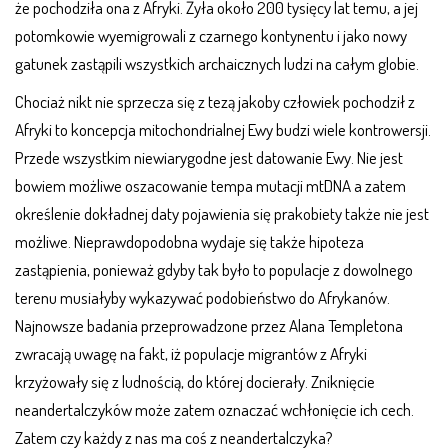
że pochodziła ona z Afryki. Żyła około 200 tysięcy lat temu, a jej
potomkowie wyemigrowali z czarnego kontynentu i jako nowy
gatunek zastąpili wszystkich archaicznych ludzi na całym globie.
Chociaż nikt nie sprzecza się z tezą jakoby człowiek pochodził z
Afryki to koncepcja mitochondrialnej Ewy budzi wiele kontrowersji.
Przede wszystkim niewiarygodne jest datowanie Ewy. Nie jest
bowiem możliwe oszacowanie tempa mutacji mtDNA a zatem
określenie dokładnej daty pojawienia się prakobiety także nie jest
możliwe. Nieprawdopodobna wydaje się także hipoteza
zastąpienia, ponieważ gdyby tak było to populacje z dowolnego
terenu musiałyby wykazywać podobieństwo do Afrykanów.
Najnowsze badania przeprowadzone przez Alana Templetona
zwracają uwagę na fakt, iż populacje migrantów z Afryki
krzyżowały się z ludnością, do której docierały. Zniknięcie
neandertalczyków może zatem oznaczać wchłonięcie ich cech.
Zatem czy każdy z nas ma coś z neandertalczyka?