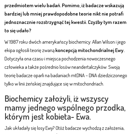
przedmiotem wielu badań. Pomimo, iż badacze wskazują
bardziej lub mniej prawdopodobne teorie nikt nie potrafi
jednoznacznie rozstrzygnąć tej kwestii. Czyżby tym razem
to się udało?
W 1987 roku dwóch amerykańscy biochemicy: Allan Wilson i jego
ekipa ogłosili teorię zwaną
koncepcją mitochondrialnej Ewy.
Dotyczyła ona czasu i miejsca pochodzenia nowoczesnego
człowieka a także pośrednio losów neandertalczyków. Swoją
teorię badacze oparli na badaniach mtDNA – DNA dziedziczonego
tylko w linii żeńskiej znajdujące się w mitochondriach.
Biochemicy założyli, iż wszyscy
mamy jednego wspólnego przodka,
którym jest kobieta- Ewa.
Jak układały się losy Ewy? Otóż badacze wychodzą z założenia,