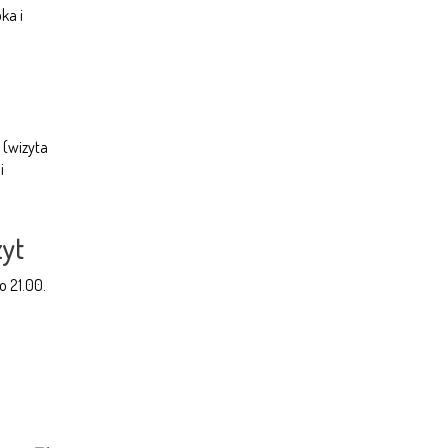
ka i
 (wizyta
i
zyt
o 21.00.