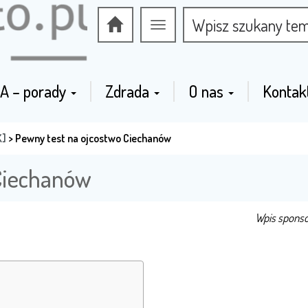
Przełącz
nawigację
A – porady
Zdrada
O nas
Kontak
K]
>
Pewny test na ojcostwo Ciechanów
 Ciechanów
Wpis spons