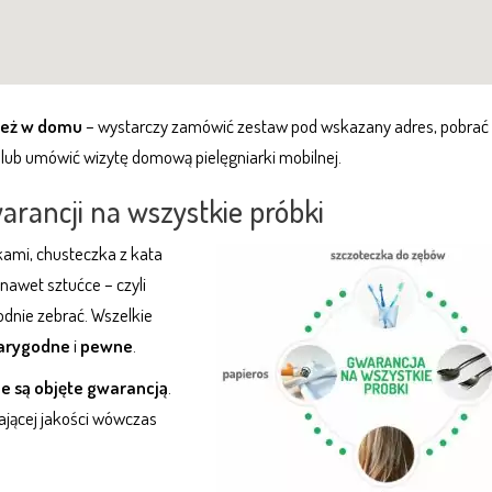
ież w domu
– wystarczy zamówić zestaw pod wskazany adres, pobrać 
lub umówić wizytę domową pielęgniarki mobilnej.
warancji na wszystkie próbki
ami, chusteczka z kata
nawet sztućce – czyli
dnie zebrać. Wszelkie
arygodne
i
pewne
.
e są objęte gwarancją
.
ającej jakości wówczas