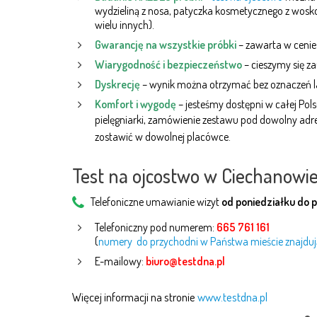
wydzieliną z nosa, patyczka kosmetycznego z wosko
wielu innych).
Gwarancję na wszystkie próbki
– zawarta w cenie
Wiarygodność i bezpieczeństwo
– cieszymy się z
Dyskrecję
– wynik można otrzymać bez oznaczeń l
Komfort i wygodę
– jesteśmy dostępni w całej Po
pielęgniarki, zamówienie zestawu pod dowolny adre
zostawić w dowolnej placówce.
Test na ojcostwo w Ciechanowie
Telefoniczne umawianie wizyt
od poniedziałku do 
Telefoniczny pod numerem:
665 761 161
(
numery do przychodni w Państwa mieście znajdują
E-mailowy:
biuro@testdna.pl
Więcej informacji na stronie
www.testdna.pl