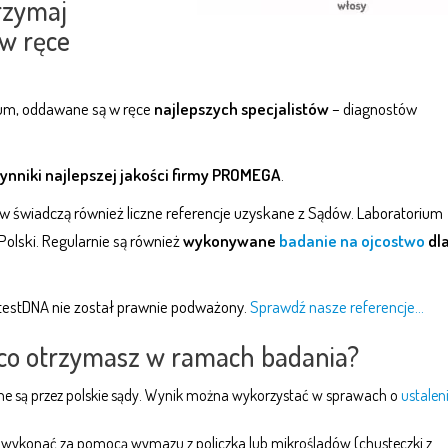
rzymaj
 w ręce
ium, oddawane są w ręce
najlepszych specjalistów
– diagnostów
ynniki najlepszej jakości firmy PROMEGA
.
 świadczą również liczne referencje uzyskane z Sądów. Laboratorium
Polski. Regularnie są również
wykonywane
badanie na ojcostwo
dl
 testDNA nie został prawnie podważony.
Sprawdź nasze referencje…
 co otrzymasz w ramach badania?
 są przez polskie sądy. Wynik można wykorzystać w sprawach o
ustalen
ykonać za pomocą wymazu z policzka lub mikrośladów (chusteczki z