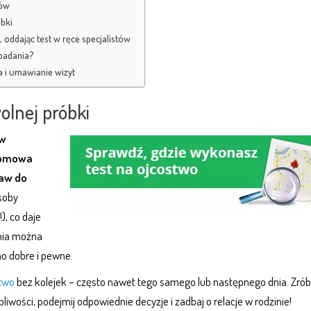
rów
óbki
oddając test w ręce specjalistów
badania?
a i umawianie wizyt
olnej próbki
 w
domowa
taw do
soby
, co daje
ania można
o dobre i pewne.
stwo
bez kolejek – często nawet tego samego lub następnego dnia. Zrób
iwości, podejmij odpowiednie decyzje i zadbaj o relacje w rodzinie!