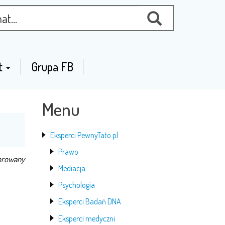
t
Grupa FB
Menu
Eksperci PewnyTato.pl
Prawo
orowany
Mediacja
Psychologia
Eksperci Badań DNA
Eksperci medyczni