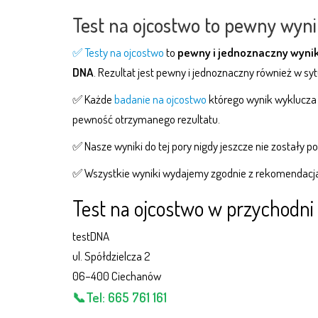
Test na ojcostwo to pewny wyni
✅
Testy na ojcostwo
to
pewny i jednoznaczny wyni
DNA
. Rezultat jest pewny i jednoznaczny również w sytu
✅ Każde
badanie na ojcostwo
którego wynik wyklucza 
pewność otrzymanego rezultatu.
✅ Nasze wyniki do tej pory nigdy jeszcze nie zostały 
✅ Wszystkie wyniki wydajemy zgodnie z rekomendacja
Test na ojcostwo w przychodni
testDNA
ul. Spół­dziel­cza 2
06–400 Ciechanów
📞Tel:
665 761 161