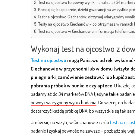
Test na ojcostwo to pewny wynik – analiza aż 34 marke
Poczuj się bezpiecznie, dzięki gwarancji na wszystkie pr
Test na ojcostwo Ciechanów: otrzymaj wiarygodny wynik, 
Testy na ojcostwo Ciechanów – co otrzymasz w ramach 
Test na ojcostwo w Ciechanowie: informacja telefoniczn
Wykonaj test na ojcostwo z dow
Test na ojcostwo
mogą Państwo od ręki wykonać
Ciechanowie w przychodni lub w domu
(wizyta 
pielęgniarki, zamówienie zestawu) lub kupić zes
pobrania próbek w punkcie czy aptece.
U każdej o
badamy aż do 34 markerów DNA (jedyne takie badanie!)
pewny i wiarygodny wynik badania
. Co więcej, do bad
dostarczyć każdą próbkę DNA, bo wszystkie są tak sam
Umów się na wizytę w Ciechanowie i zrób
test na ojco
badanie i zyskaj pewność na zawsze – pozbądź się wątpl