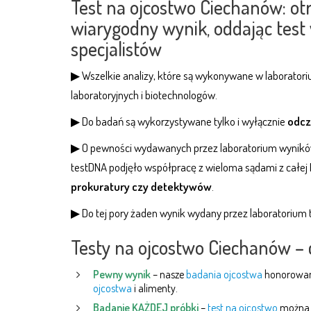
Test na ojcostwo Ciechanów: ot
wiarygodny wynik, oddając test
specjalistów
▶ Wszelkie analizy, które są wykonywane w laborator
laboratoryjnych i biotechnologów.
▶ Do badań są wykorzystywane tylko i wyłącznie
odcz
▶ O pewności wydawanych przez laboratorium wyników
testDNA podjęło współpracę z wieloma sądami z całej 
prokuratury czy detektywów
.
▶ Do tej pory żaden wynik wydany przez laboratorium
Testy na ojcostwo Ciechanów –
Pewny wynik
– nasze
badania ojcostwa
honorowane
ojcostwa
i alimenty.
Badanie KAŻDEJ próbki
–
test na ojcostwo
można w