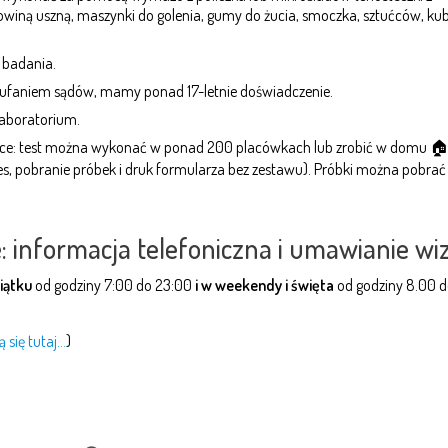
winą uszną, maszynki do golenia, gumy do żucia, smoczka, sztućców, kub
 badania.
aufaniem sądów, mamy ponad 17-letnie doświadczenie.
aboratorium.
lsce: test można wykonać w ponad 200 placówkach lub zrobić w domu 🏠
s, pobranie próbek i druk formularza bez zestawu).
Próbki można pobrać 
: informacja telefoniczna i umawianie wi
piątku
od godziny 7:00 do 23:00
i w weekendy i święta
od godziny 8.00 d
 się tutaj…
)